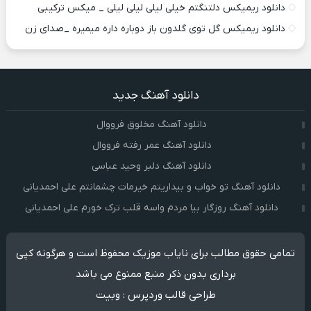
دانلود ریمیکس دلتنگتم خیلی لیلی لیلی لیلی _ میکس ترکیبی
دانلود ریمیکس گل توی گلدون باز دوباره داره میمیره _صدای زن
دانلود آهنگ جدید
دانلود آهنگ مخلوق فرووال
دانلود آهنگ عمر رفته فرووال
دانلود آهنگ دلبر وحید عباسی
دانلود آهنگ تو خواب و بیداریتم خیرمات چشمانتم علی احمدیانی
دانلود آهنگ روزگار بیا مردم واسه قلب ترک خورم علی احمدیانی
تمامی حقوق مطالب برای نایاب موزیک محفوظ است و هرگونه کپی
برداری بدون ذکر منبع ممنوع می باشد
طراحی قالب وردپرس
:
وبیت