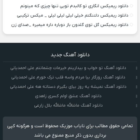
دانلود ریمیکس انگاری تو کالبدم تویی تنها چیزی که میتونم
دانلود ریمیکس دلتنگتم خیلی لیلی لیلی لیلی _ میکس ترکیبی
دانلود ریمیکس گل توی گلدون باز دوباره داره میمیره _صدای زن
دانلود آهنگ جدید
دانلود آهنگ تو خواب و بیداریتم خیرمات چشمانتم علی احمدیانی
دانلود آهنگ روزگار بیا مردم واسه قلب ترک خورم علی احمدیانی
دانلود آهنگ نمیشه یه روز بیای بگیرم دستاته هه علی احمدیانی
دانلود آهنگ عشق اولم کسری زاهدی
دانلود آهنگ ماشالله ماشالله بلال زارعی
تمامی حقوق مطالب برای نایاب موزیک محفوظ است و هرگونه کپی
برداری بدون ذکر منبع ممنوع می باشد