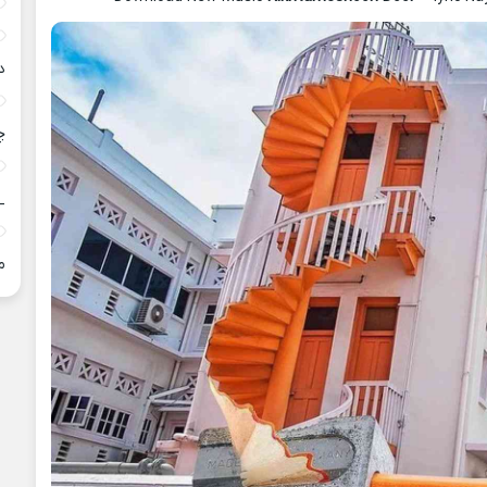
د
چ
_
م