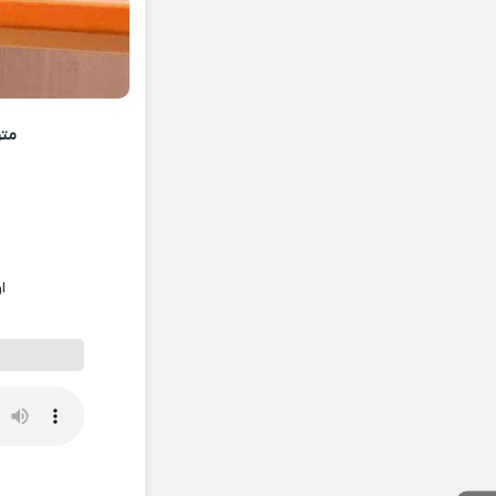
متن
ا