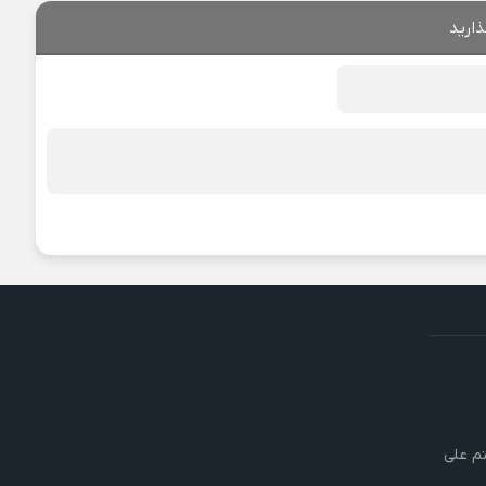
ذارید
تم علی