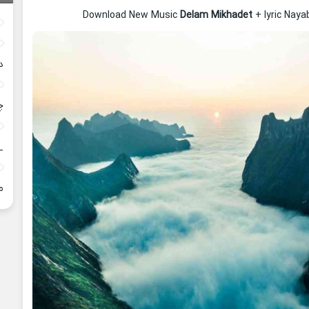
Download New Music
Delam Mikhadet
+ lyric Nay
د
چ
_
م