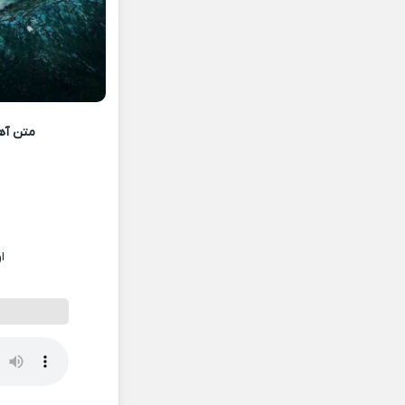
متن آه
ا