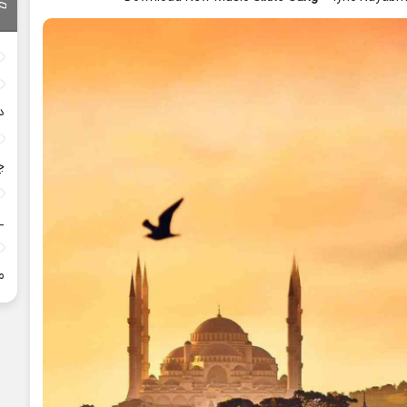
د
چ
_
م