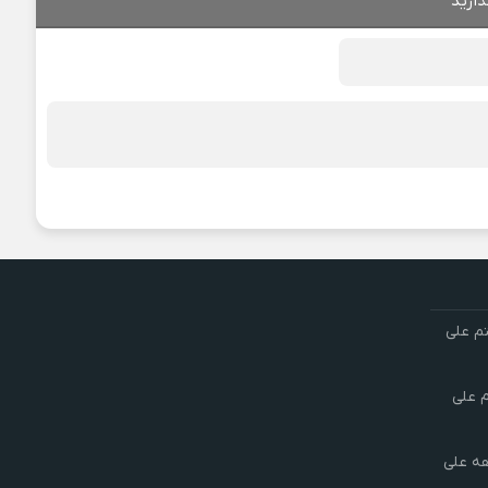
ذارید
تم علی
م علی
هه علی