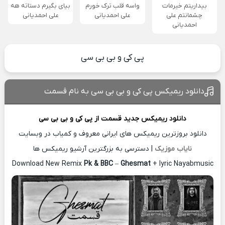
بیداریتم خیرمات
واسه قلب ترک خورم
بیای بگیرم دستاته هه
چشمانتم علی
علی احمدیانی
علی احمدیانی
احمدیانی
پی کی و بی بی سی
دانلود ریمیکس پی کی و بی بی سی به نام قسمت
دانلود ریمیکس جدید
قسمت از
پی کی و بی بی سی
دانلود بروزترین ریمیکس های ایرانی معروف و کمیاب در وبسایت
نایاب موزیک
| دسترسی به بزرگترین آرشیو ریمیکس ها
Download New Remix
Pk & BBC
–
Ghesmat
+ lyric Nayabmusic