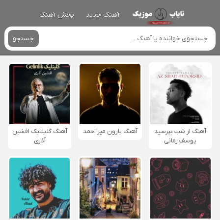
آهنگ جدید
پخش آهنگ
جستجو
آهنگ از شب بپرسید
آهنگ بارون میر احمد
آهنگ گلینلیک افشین
یوسف زمانی
آذری