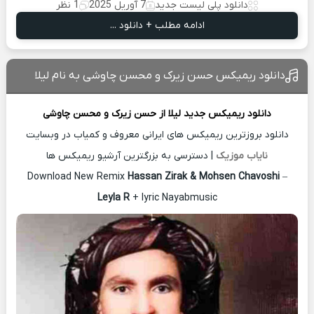
دانلود پلی لیست جدید
7 آوریل 2025
1 نظر
ادامه مطلب + دانلود ...
دانلود ریمیکس حسن زیرک و محسن چاوشی به نام لیلا
دانلود ریمیکس جدید
لیلا از
حسن زیرک
و محسن چاوشی
دانلود بروزترین ریمیکس های ایرانی معروف و کمیاب در وبسایت
نایاب موزیک
| دسترسی به بزرگترین آرشیو ریمیکس ها
Download New Remix
Hassan Zirak & Mohsen Chavoshi
–
Leyla R
+ lyric Nayabmusic