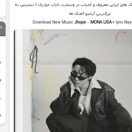
نگ های ایرانی معروف و کمیاب در وبسایت
نایاب موزیک
| دسترسی به
بزرگترین آرشیو آهنگ ها
Download New Music
Jhope
–
MONA LISA
+ lyric Na
د
چ
_
م