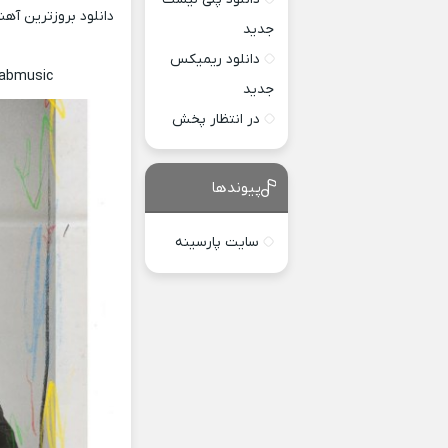
دانلود بروزترین آه
جدید
دانلود ریمیکس
yabmusic
جدید
در انتظار پخش
پیوندها
سایت پارسینه