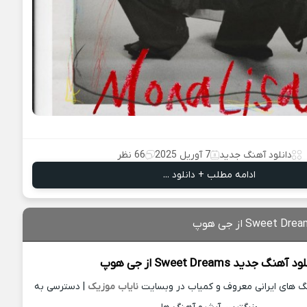
دانلود آهنگ جدید
7 آوریل 2025
66 نظر
ادامه مطلب + دانلود ...
لود آهنگ جدید
Sweet Dreams از
جی هوپ
نگ های ایرانی معروف و کمیاب در وبسایت
نایاب موزیک
| دسترسی به