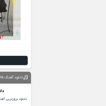
دانلود آهنگ Sweet Dreams از جی هوپ
دان
دانلود بروزترین آه