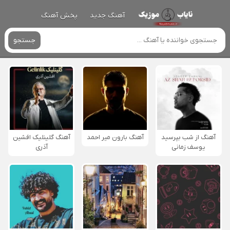
آهنگ جدید
پخش آهنگ
جستجو
آهنگ از شب بپرسید
آهنگ بارون میر احمد
آهنگ گلینلیک افشین
یوسف زمانی
آذری