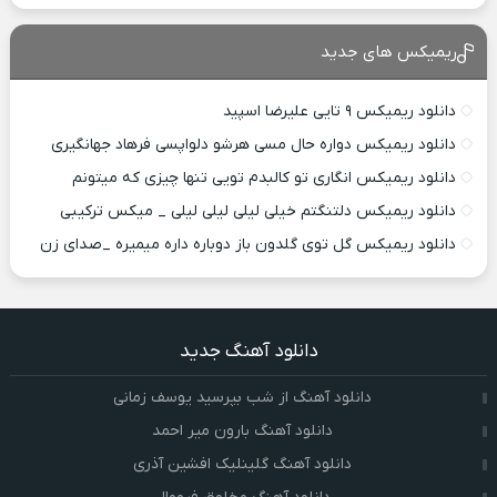
ریمیکس های جدید
دانلود ریمیکس ۹ تایی علیرضا اسپید
دانلود ریمیکس دواره حال مسی هرشو دلواپسی فرهاد جهانگیری
دانلود ریمیکس انگاری تو کالبدم تویی تنها چیزی که میتونم
دانلود ریمیکس دلتنگتم خیلی لیلی لیلی لیلی _ میکس ترکیبی
دانلود ریمیکس گل توی گلدون باز دوباره داره میمیره _صدای زن
دانلود آهنگ جدید
دانلود آهنگ از شب بپرسید یوسف زمانی
دانلود آهنگ بارون میر احمد
دانلود آهنگ گلینلیک افشین آذری