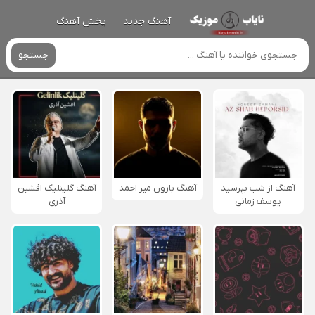
آهنگ جدید
پخش آهنگ
جستجو
آهنگ از شب بپرسید
آهنگ بارون میر احمد
آهنگ گلینلیک افشین
یوسف زمانی
آذری