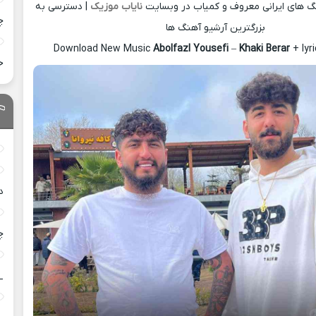
نگ های ایرانی معروف و کمیاب در وبسایت
نایاب موزیک
| دسترسی به
چ
بزرگترین آرشیو آهنگ ها
Download New Music
Abolfazl Yousefi
–
Khaki Berar
+ lyr
خ
د
چ
_