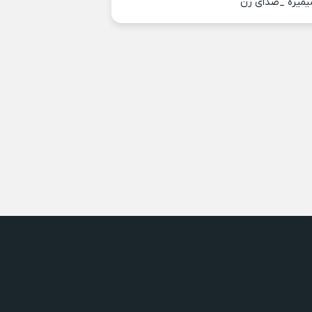
یمیره _صدای زن