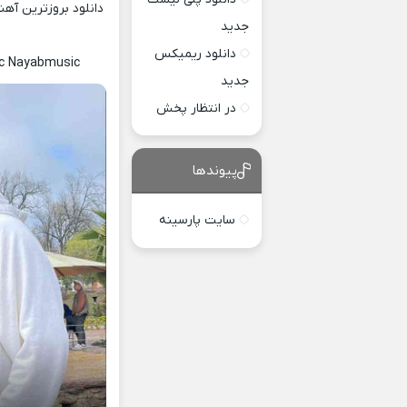
دانلود بروزترین آه
جدید
دانلود ریمیکس
ic Nayabmusic
جدید
در انتظار پخش
پیوندها
سایت پارسینه