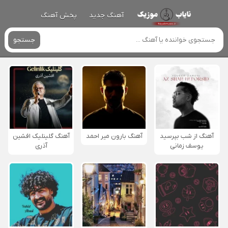
آهنگ جدید
پخش آهنگ
جستجو
آهنگ از شب بپرسید
آهنگ بارون میر احمد
آهنگ گلینلیک افشین
یوسف زمانی
آذری