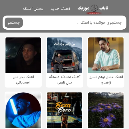
آهنگ جدید
پخش آهنگ
جستجو
آهنگ عشق اولم کسری
آهنگ ماشالله ماشالله
آهنگ پدر علی
زاهدی
بلال زارعی
احمدیانی