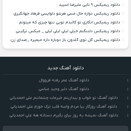
دانلود ریمیکس ۹ تایی علیرضا اسپید
دانلود ریمیکس دواره حال مسی هرشو دلواپسی فرهاد جهانگیری
دانلود ریمیکس انگاری تو کالبدم تویی تنها چیزی که میتونم
دانلود ریمیکس دلتنگتم خیلی لیلی لیلی لیلی _ میکس ترکیبی
دانلود ریمیکس گل توی گلدون باز دوباره داره میمیره _صدای زن
دانلود آهنگ جدید
دانلود آهنگ عمر رفته فرووال
دانلود آهنگ دلبر وحید عباسی
دانلود آهنگ تو خواب و بیداریتم خیرمات چشمانتم علی احمدیانی
دانلود آهنگ روزگار بیا مردم واسه قلب ترک خورم علی احمدیانی
دانلود آهنگ نمیشه یه روز بیای بگیرم دستاته هه علی احمدیانی