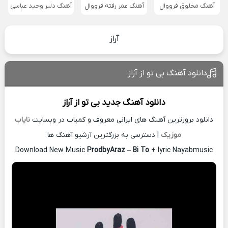
آهنگ مخلوق فرووال
آهنگ عمر رفته فرووال
آهنگ دلبر وحید عباسی
آراز
دانلود آهنگ بی تو از آراز
دانلود آهنگ جدید
بی تو از
آراز
دانلود بروزترین آهنگ های ایرانی معروف و کمیاب در وبسایت
نایاب
موزیک
| دسترسی به بزرگترین آرشیو آهنگ ها
Download New Music
ProdbyAraz
–
Bi To
+ lyric Nayabmusic