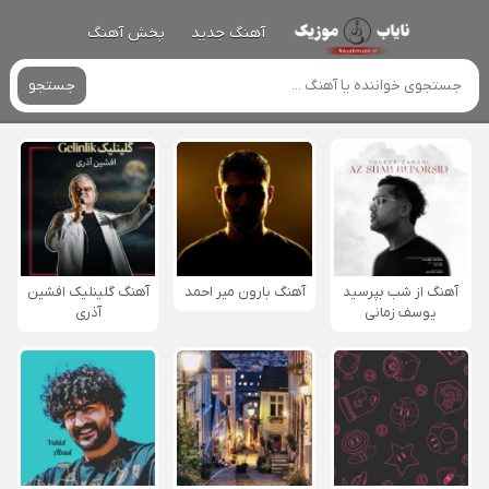
آهنگ جدید
پخش آهنگ
جستجو
آهنگ از شب بپرسید
آهنگ بارون میر احمد
آهنگ گلینلیک افشین
یوسف زمانی
آذری