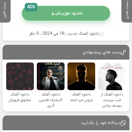
پست بعدی
پست قبلی
ADS
دانلــود موزیــکیـــو
دانلود آهنگ جدید
18 می 2024
0 نظر
پست های پیشنهادی
دانلود آهنگ از
دانلود آهنگ
دانلود آهنگ
دانلود آهنگ
شب بپرسید
بارون میر احمد
گلینلیک افشین
مخلوق فرووال
یوسف زمانی
آذری
دیدگاه خود را بگذارید