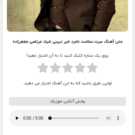
متن آهنگ ﺳﺮت ﺳﻠﺎﻣﺖ ﻧﺎﻣﺮد ﺧﻴﺮ ﻧﺒﻴﻨﻰ ﺷﻴﺎد مرتضی جعفرزاده
روی یک ستاره کلیک کنید تا به آن امتیاز دهید!
اولین نفری باشید که به این آهنگ امتیاز می دهید.
پخش آنلاین موزیک