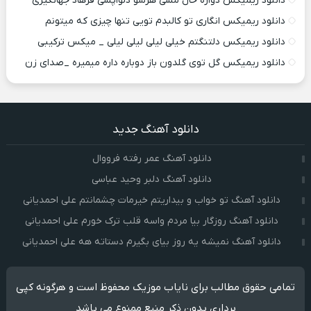
دانلود ریمیکس دواره حال مسی هرشو دلواپسی فرهاد جهانگیری
دانلود ریمیکس انگاری تو کالبدم تویی تنها چیزی که میتونم
دانلود ریمیکس دلتنگتم خیلی لیلی لیلی لیلی _ میکس ترکیبی
دانلود ریمیکس گل توی گلدون باز دوباره داره میمیره _صدای زن
دانلود آهنگ جدید
دانلود آهنگ عمر رفته فرووال
دانلود آهنگ دلبر وحید عباسی
دانلود آهنگ تو خواب و بیداریتم خیرمات چشمانتم علی احمدیانی
دانلود آهنگ روزگار بیا مردم واسه قلب ترک خورم علی احمدیانی
دانلود آهنگ نمیشه یه روز بیای بگیرم دستاته هه علی احمدیانی
تمامی حقوق مطالب برای نایاب موزیک محفوظ است و هرگونه کپی
برداری بدون ذکر منبع ممنوع می باشد