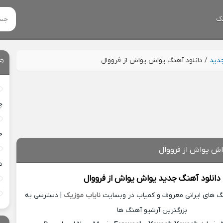
گ
جدید
/
دانلود آهنگ یواش یواش از فرووال
چ
خ
اش یواش از فرووال
د
دانلود آهنگ جدید
یواش یواش از
فرووال
نگ های ایرانی معروف و کمیاب در وبسایت
نایاب موزیک
| دسترسی به
بزرگترین آرشیو آهنگ ها