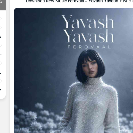
Download New Music
Ferovaal
–
Yavash Yavash
+ lyric
د
چ
_
م