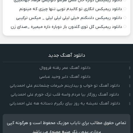
دانلود ریمیکس دواره حال مسی هرشو دلواپسی فرهاد جهانگیری
دانلود ریمیکس انگاری تو کالبدم تویی تنها چیزی که میتونم
دانلود ریمیکس دلتنگتم خیلی لیلی لیلی لیلی _ میکس ترکیبی
دانلود ریمیکس گل توی گلدون باز دوباره داره میمیره _صدای زن
دانلود آهنگ جدید
دانلود آهنگ عمر رفته فرووال
دانلود آهنگ دلبر وحید عباسی
دانلود آهنگ تو خواب و بیداریتم خیرمات چشمانتم علی احمدیانی
دانلود آهنگ روزگار بیا مردم واسه قلب ترک خورم علی احمدیانی
دانلود آهنگ نمیشه یه روز بیای بگیرم دستاته هه علی احمدیانی
تمامی حقوق مطالب برای نایاب موزیک محفوظ است و هرگونه کپی
برداری بدون ذکر منبع ممنوع می باشد