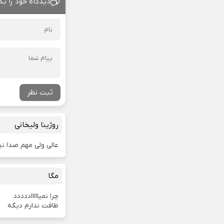
دیدگاه خود را بگ
ثبت نظر
روژینا ولیخانی
عالی ولی مهم صدا 
مگا
چرا نمیاااااددددد
طافت ندارم دیگه