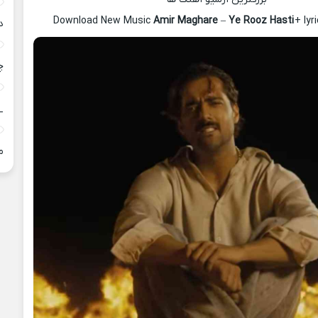
Download New Music
Amir Maghare
–
Ye Rooz Hasti
+ ly
د
چ
_
م