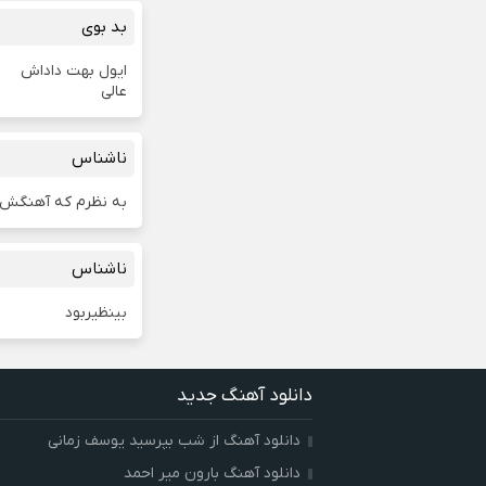
بد بوی
ایول بهت داداش
عالی
ناشناس
به نظرم که آهنگش واق
ناشناس
بینظیربود
دانلود آهنگ جدید
دانلود آهنگ از شب بپرسید یوسف زمانی
دانلود آهنگ بارون میر احمد