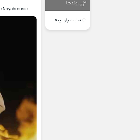
پیوندها
ric Nayabmusic
سایت پارسینه