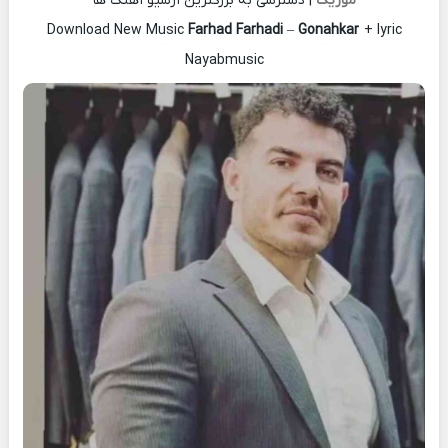
موزیک
| دسترسی به بزرگترین آرشیو آهنگ ها
Download New Music
Farhad Farhadi
–
Gonahkar
+ lyric
Nayabmusic