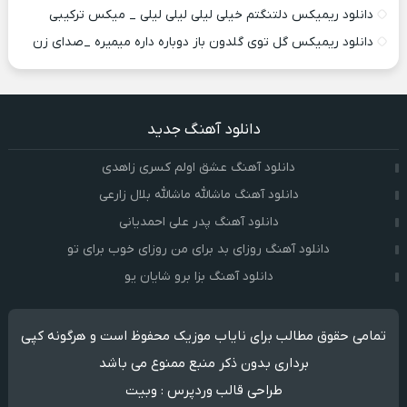
دانلود ریمیکس دلتنگتم خیلی لیلی لیلی لیلی _ میکس ترکیبی
دانلود ریمیکس گل توی گلدون باز دوباره داره میمیره _صدای زن
دانلود آهنگ جدید
دانلود آهنگ عشق اولم کسری زاهدی
دانلود آهنگ ماشالله ماشالله بلال زارعی
دانلود آهنگ پدر علی احمدیانی
دانلود آهنگ روزای بد برای من روزای خوب برای تو
دانلود آهنگ بزا برو شایان یو
تمامی حقوق مطالب برای نایاب موزیک محفوظ است و هرگونه کپی
برداری بدون ذکر منبع ممنوع می باشد
طراحی قالب وردپرس
:
وبیت