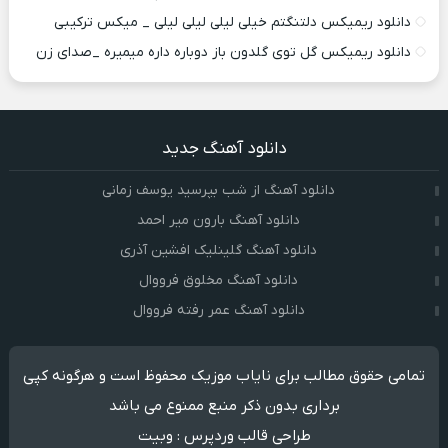
دانلود ریمیکس دلتنگتم خیلی لیلی لیلی لیلی _ میکس ترکیبی
دانلود ریمیکس گل توی گلدون باز دوباره داره میمیره _صدای زن
دانلود آهنگ جدید
دانلود آهنگ از شب بپرسید یوسف زمانی
دانلود آهنگ بارون میر احمد
دانلود آهنگ گلینلیک افشین آذری
دانلود آهنگ مخلوق فرووال
دانلود آهنگ عمر رفته فرووال
تمامی حقوق مطالب برای نایاب موزیک محفوظ است و هرگونه کپی
برداری بدون ذکر منبع ممنوع می باشد
طراحی قالب وردپرس
:
وبیت