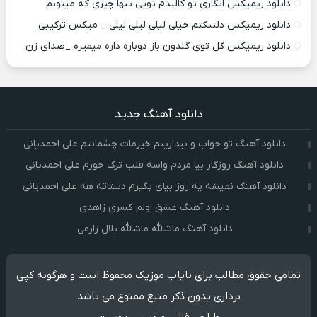
دانلود ریمیکس انگاری تو کالبدم تویی تنها چیزی که میتونم
دانلود ریمیکس دلتنگتم خیلی لیلی لیلی لیلی _ میکس ترکیبی
دانلود ریمیکس گل توی گلدون باز دوباره داره میمیره _صدای زن
دانلود آهنگ جدید
دانلود آهنگ تو خواب و بیداریتم خیرمات چشمانتم علی احمدیانی
دانلود آهنگ روزگار بیا مردم واسه قلب ترک خورم علی احمدیانی
دانلود آهنگ نمیشه یه روز بیای بگیرم دستاته هه علی احمدیانی
دانلود آهنگ عشق اولم کسری زاهدی
دانلود آهنگ ماشالله ماشالله بلال زارعی
تمامی حقوق مطالب برای نایاب موزیک محفوظ است و هرگونه کپی
برداری بدون ذکر منبع ممنوع می باشد