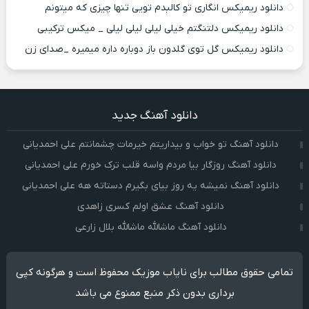
دانلود ریمیکس انگاری تو کالبدم تویی تنها چیزی که میتونم
دانلود ریمیکس دلتنگتم خیلی لیلی لیلی لیلی _ میکس ترکیبی
دانلود ریمیکس گل توی گلدون باز دوباره داره میمیره _صدای زن
دانلود آهنگ جدید
دانلود آهنگ تو خواب و بیداریتم خیرمات چشمانتم علی احمدیانی
دانلود آهنگ روزگار بیا مردم واسه قلب ترک خورم علی احمدیانی
دانلود آهنگ نمیشه یه روز بیای بگیرم دستاته هه علی احمدیانی
دانلود آهنگ عشق اولم کسری زاهدی
دانلود آهنگ ماشالله ماشالله بلال زارعی
تمامی حقوق مطالب برای نایاب موزیک محفوظ است و هرگونه کپی
برداری بدون ذکر منبع ممنوع می باشد