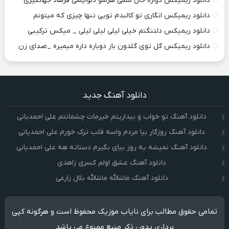
دانلود ریمیکس دواره حال مسی هرشو دلواپسی فرهاد جهانگیری
دانلود ریمیکس انگاری تو کالبدم تویی تنها چیزی که میتونم
دانلود ریمیکس دلتنگتم خیلی لیلی لیلی لیلی _ میکس ترکیبی
دانلود ریمیکس گل توی گلدون باز دوباره داره میمیره _صدای زن
دانلود آهنگ جدید
دانلود آهنگ تو خواب و بیداریتم خیرمات چشمانتم علی احمدیانی
دانلود آهنگ روزگار بیا مردم واسه قلب ترک خورم علی احمدیانی
دانلود آهنگ نمیشه یه روز بیای بگیرم دستاته هه علی احمدیانی
دانلود آهنگ عشق اولم کسری زاهدی
دانلود آهنگ ماشالله ماشالله بلال زارعی
تمامی حقوق مطالب برای نایاب موزیک محفوظ است و هرگونه کپی
برداری بدون ذکر منبع ممنوع می باشد