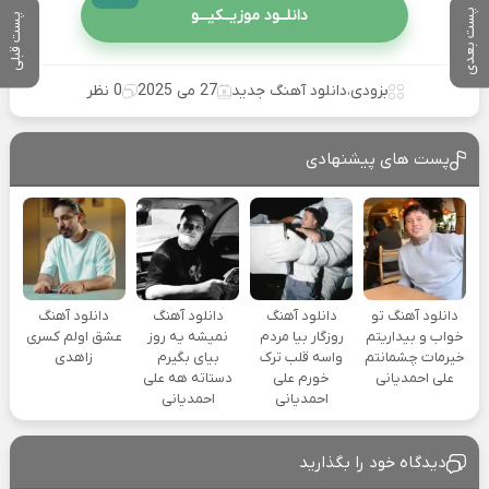
دانلــود موزیــکیـــو
پست بعدی
پست قبلی
بزودی
،
دانلود آهنگ جدید
27 می 2025
0 نظر
پست های پیشنهادی
دانلود آهنگ تو
دانلود آهنگ
دانلود آهنگ
دانلود آهنگ
خواب و بیداریتم
روزگار بیا مردم
نمیشه یه روز
عشق اولم کسری
خیرمات چشمانتم
واسه قلب ترک
بیای بگیرم
زاهدی
علی احمدیانی
خورم علی
دستاته هه علی
احمدیانی
احمدیانی
دیدگاه خود را بگذارید