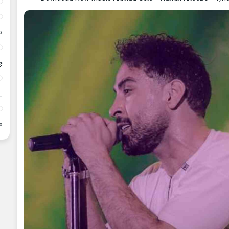
د
چ
_
م