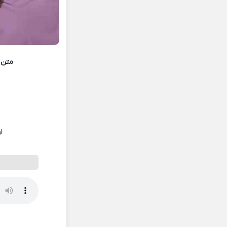
متن 
ا