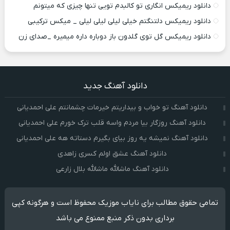
دانلود ریمیکس انگاری تو کالبدم تویی تنها چیزی که میتونم
دانلود ریمیکس دلتنگتم خیلی لیلی لیلی لیلی _ میکس ترکیبی
دانلود ریمیکس گل توی گلدون باز دوباره داره میمیره _صدای زن
دانلود آهنگ جدید
دانلود آهنگ تو خواب و بیداریتم خیرمات چشمانتم علی احمدیانی
دانلود آهنگ روزگار بیا مردم واسه قلب ترک خورم علی احمدیانی
دانلود آهنگ نمیشه یه روز بیای بگیرم دستاته هه علی احمدیانی
دانلود آهنگ عشق اولم کسری زاهدی
دانلود آهنگ ماشالله ماشالله بلال زارعی
تمامی حقوق مطالب برای نایاب موزیک محفوظ است و هرگونه کپی
برداری بدون ذکر منبع ممنوع می باشد