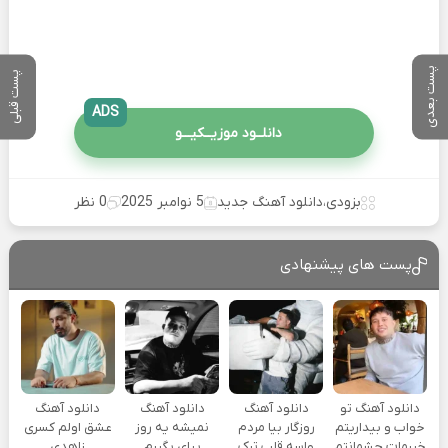
پست بعدی
پست قبلی
ADS
دانلــود موزیــکیـــو
بزودی
،
دانلود آهنگ جدید
5 نوامبر 2025
0 نظر
پست های پیشنهادی
دانلود آهنگ تو
دانلود آهنگ
دانلود آهنگ
دانلود آهنگ
خواب و بیداریتم
روزگار بیا مردم
نمیشه یه روز
عشق اولم کسری
خیرمات چشمانتم
واسه قلب ترک
بیای بگیرم
زاهدی