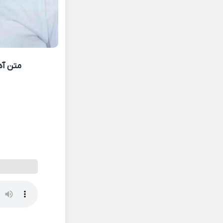
متن آه