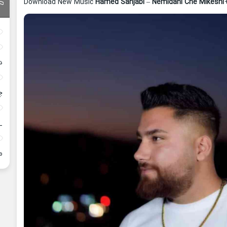
Download New Music
Hamed Sanjabi
–
Nemidani Che Mikeshi
د
چ
_
م