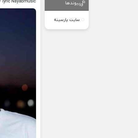
+ lyric Nayabmusic
پیوندها
سایت پارسینه