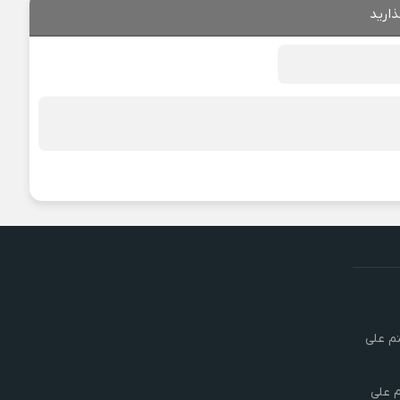
ذارید
تم علی
م علی