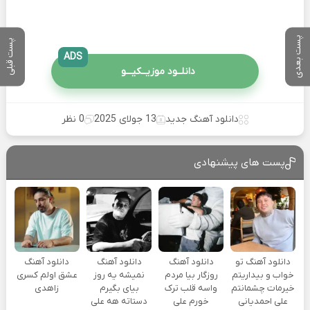
پست بعدی
پست قبلی
ADS
دانلــود موزیــکیـــو
دانلود آهنگ جدید
13 جولای 2025
0 نظر
پست های پیشنهادی
دانلود آهنگ تو
دانلود آهنگ
دانلود آهنگ
دانلود آهنگ
خواب و بیداریتم
روزگار بیا مردم
نمیشه یه روز
عشق اولم کسری
خیرمات چشمانتم
واسه قلب ترک
بیای بگیرم
زاهدی
علی احمدیانی
خورم علی
دستاته هه علی