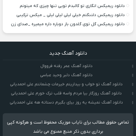
دانلود ریمیکس انگاری تو کالبدم تویی تنها چیزی که میتونم
دانلود ریمیکس دلتنگتم خیلی لیلی لیلی لیلی _ میکس ترکیبی
دانلود ریمیکس گل توی گلدون باز دوباره داره میمیره _صدای زن
دانلود آهنگ جدید
دانلود آهنگ عمر رفته فرووال
دانلود آهنگ دلبر وحید عباسی
دانلود آهنگ تو خواب و بیداریتم خیرمات چشمانتم علی احمدیانی
دانلود آهنگ روزگار بیا مردم واسه قلب ترک خورم علی احمدیانی
دانلود آهنگ نمیشه یه روز بیای بگیرم دستاته هه علی احمدیانی
تمامی حقوق مطالب برای نایاب موزیک محفوظ است و هرگونه کپی
برداری بدون ذکر منبع ممنوع می باشد