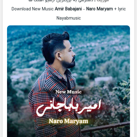
موزیک
| دسترسی به بزرگترین آرشیو آهنگ ها
Download New Music
Amir Babajani
–
Naro Maryam
+ lyric
Nayabmusic