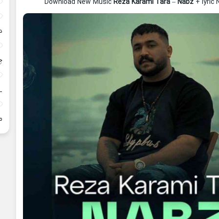
Download New Music
Reza Karami Tara
–
Nabz
+ lyric
د
چ
_
م