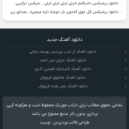
دانلود ریمیکس دلتنگتم خیلی لیلی لیلی لیلی _ میکس ترکیبی
دانلود ریمیکس گل توی گلدون باز دوباره داره میمیره _صدای زن
دانلود آهنگ جدید
دانلود آهنگ از شب بپرسید یوسف زمانی
دانلود آهنگ بارون میر احمد
دانلود آهنگ گلینلیک افشین آذری
دانلود آهنگ مخلوق فرووال
دانلود آهنگ عمر رفته فرووال
تمامی حقوق مطالب برای نایاب موزیک محفوظ است و هرگونه کپی
برداری بدون ذکر منبع ممنوع می باشد
طراحی قالب وردپرس
:
وبیت