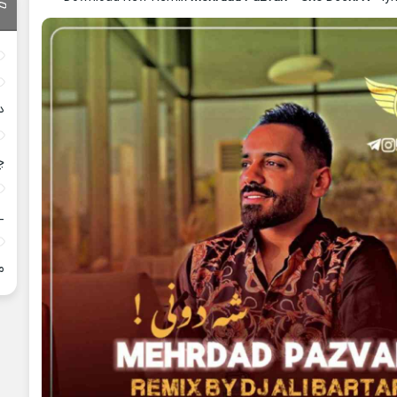
د
چ
_
م