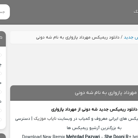
گ
س جدید
/
دانلود ریمیکس مهرداد پازواری به نام شه دونی
چ
خ
مهرداد پازواری به نام شه دونی
د
دانلود ریمیکس جدید
شه دونی از
مهرداد پازواری
میکس های ایرانی معروف و کمیاب در وبسایت
نایاب موزیک
| دسترسی
به بزرگترین آرشیو ریمیکس ها
Download New Remix
Mehrdad Pazvari
–
She Dooni R
+ ly