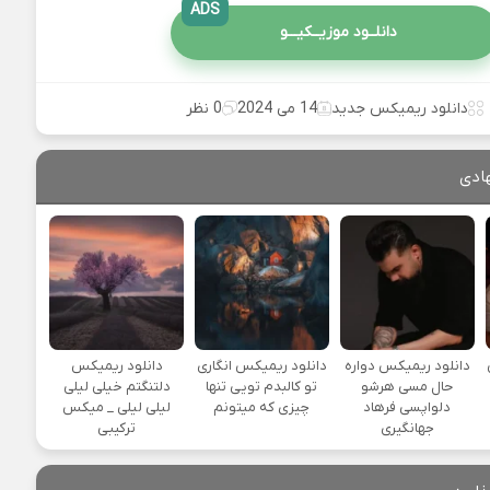
ADS
دانلــود موزیــکیـــو
دانلود ریمیکس جدید
14 می 2024
0 نظر
ادی
یی
دانلود ریمیکس دواره
دانلود ریمیکس انگاری
دانلود ریمیکس
حال مسی هرشو
تو کالبدم تویی تنها
دلتنگتم خیلی لیلی
دلواپسی فرهاد
چیزی که میتونم
لیلی لیلی _ میکس
جهانگیری
ترکیبی