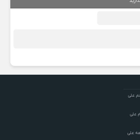
ذارید
تم علی
م علی
هه علی