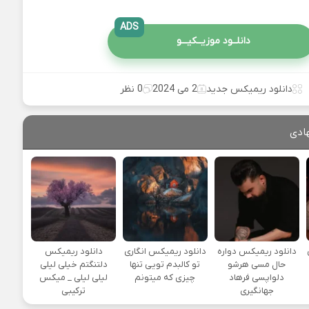
ADS
دانلــود موزیــکیـــو
دانلود ریمیکس جدید
2 می 2024
0 نظر
ادی
یی
دانلود ریمیکس دواره
دانلود ریمیکس انگاری
دانلود ریمیکس
حال مسی هرشو
تو کالبدم تویی تنها
دلتنگتم خیلی لیلی
دلواپسی فرهاد
چیزی که میتونم
لیلی لیلی _ میکس
جهانگیری
ترکیبی