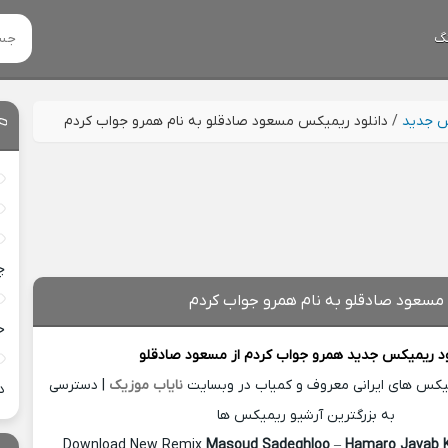
گ
س جدید
/
دانلود ریمیکس مسعود صادقلو به نام همرو جواب کردم
چ
مسعود صادقلو به نام همرو جواب کردم
خ
ود ریمیکس جدید
همرو جواب کردم از
مسعود صادقلو
میکس های ایرانی معروف و کمیاب در وبسایت
نایاب موزیک
| دسترسی
د
به بزرگترین آرشیو ریمیکس ها
Download New Remix
Masoud Sadeghloo
–
Hamaro Javab 