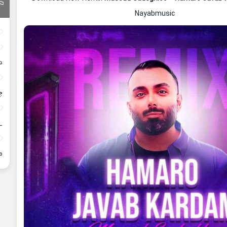
Nayabmusic
د
چ
_
م