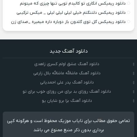
دانلود ریمیکس انگاری تو کالبدم تویی تنها چیزی که میتونم
دانلود ریمیکس دلتنگتم خیلی لیلی لیلی لیلی _ میکس ترکیبی
دانلود ریمیکس گل توی گلدون باز دوباره داره میمیره _صدای زن
دانلود آهنگ جدید
دانلود آهنگ عشق اولم کسری زاهدی
دانلود آهنگ ماشالله ماشالله بلال زارعی
دانلود آهنگ پدر علی احمدیانی
دانلود آهنگ روزای بد برای من روزای خوب برای تو
دانلود آهنگ بزا برو شایان یو
تمامی حقوق مطالب برای نایاب موزیک محفوظ است و هرگونه کپی
برداری بدون ذکر منبع ممنوع می باشد