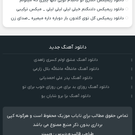
دانلود ریمیکس انگاری تو کالبدم تویی تنها چیزی که میتونم
دانلود ریمیکس دلتنگتم خیلی لیلی لیلی لیلی _ میکس ترکیبی
دانلود ریمیکس گل توی گلدون باز دوباره داره میمیره _صدای زن
دانلود آهنگ جدید
دانلود آهنگ عشق اولم کسری زاهدی
دانلود آهنگ ماشالله ماشالله بلال زارعی
دانلود آهنگ پدر علی احمدیانی
دانلود آهنگ روزای بد برای من روزای خوب برای تو
دانلود آهنگ بزا برو شایان یو
تمامی حقوق مطالب برای نایاب موزیک محفوظ است و هرگونه کپی
برداری بدون ذکر منبع ممنوع می باشد
طراحی قالب وردپرس
:
وبیت