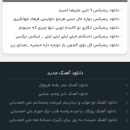
دانلود ریمیکس ۹ تایی علیرضا اسپید
دانلود ریمیکس دواره حال مسی هرشو دلواپسی فرهاد جهانگیری
دانلود ریمیکس انگاری تو کالبدم تویی تنها چیزی که میتونم
دانلود ریمیکس دلتنگتم خیلی لیلی لیلی لیلی _ میکس ترکیبی
دانلود ریمیکس گل توی گلدون باز دوباره داره میمیره _صدای زن
دانلود آهنگ جدید
دانلود آهنگ عمر رفته فرووال
دانلود آهنگ دلبر وحید عباسی
دانلود آهنگ تو خواب و بیداریتم خیرمات چشمانتم علی احمدیانی
دانلود آهنگ روزگار بیا مردم واسه قلب ترک خورم علی احمدیانی
دانلود آهنگ نمیشه یه روز بیای بگیرم دستاته هه علی احمدیانی