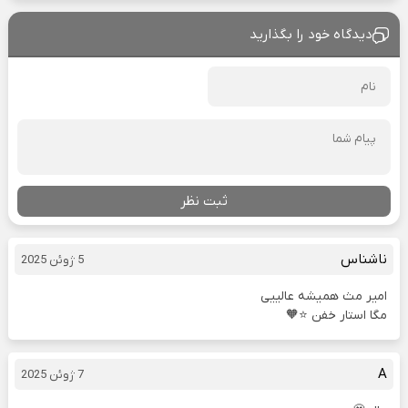
دیدگاه خود را بگذارید
ثبت نظر
ناشناس
5 ژوئن 2025
امیر مث همیشه عالییی
مگا استار خفن ⭐🧡
A
7 ژوئن 2025