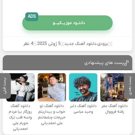
ADS
دانلــود موزیــکیـــو
بزودی
،
دانلود آهنگ جدید
5 ژوئن 2025
4 نظر
پست های پیشنهادی
پست بعدی
پست قبلی
دانلود آهنگ عمر
دانلود آهنگ دلبر
دانلود آهنگ تو
دانلود آهنگ
رفته فرووال
وحید عباسی
خواب و بیداریتم
روزگار بیا مردم
خیرمات چشمانتم
واسه قلب ترک
علی احمدیانی
خورم علی
احمدیانی