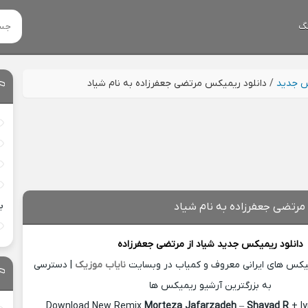
گ
س جدید
/
دانلود ریمیکس مرتضی جعفرزاده به نام شیاد
ب
مرتضی جعفرزاده به نام شیاد
دانلود ریمیکس جدید
شیاد از
مرتضی جعفرزاده
میکس های ایرانی معروف و کمیاب در وبسایت
نایاب موزیک
| دسترسی
به بزرگترین آرشیو ریمیکس ها
Download New Remix
Morteza Jafarzadeh
–
Shayad R
+ ly