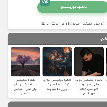
ADS
دانلــود موزیــکیـــو
دانلود ریمیکس جدید
21 می 2024
0 نظر
ادی
یی
دانلود ریمیکس دواره
دانلود ریمیکس انگاری
دانلود ریمیکس
حال مسی هرشو
تو کالبدم تویی تنها
دلتنگتم خیلی لیلی
دلواپسی فرهاد
چیزی که میتونم
لیلی لیلی _ میکس
جهانگیری
ترکیبی