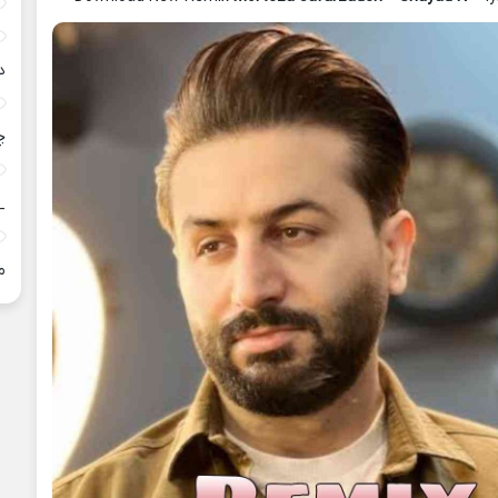
د
چ
_
م