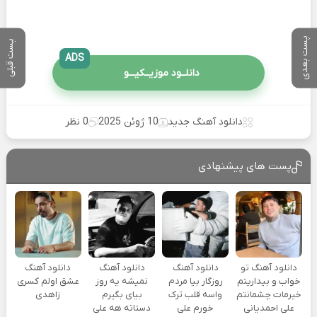
پست بعدی
پست قبلی
ADS
دانلــود موزیــکیـــو
دانلود آهنگ جدید
10 ژوئن 2025
0 نظر
پست های پیشنهادی
دانلود آهنگ تو
دانلود آهنگ
دانلود آهنگ
دانلود آهنگ
خواب و بیداریتم
روزگار بیا مردم
نمیشه یه روز
عشق اولم کسری
خیرمات چشمانتم
واسه قلب ترک
بیای بگیرم
زاهدی
علی احمدیانی
خورم علی
دستاته هه علی