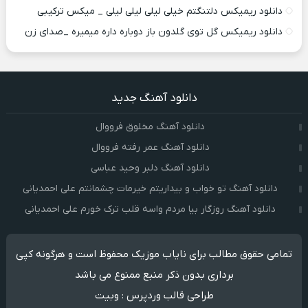
دانلود ریمیکس دلتنگتم خیلی لیلی لیلی لیلی _ میکس ترکیبی
دانلود ریمیکس گل توی گلدون باز دوباره داره میمیره _صدای زن
دانلود آهنگ جدید
دانلود آهنگ مخلوق فرووال
دانلود آهنگ عمر رفته فرووال
دانلود آهنگ دلبر وحید عباسی
دانلود آهنگ تو خواب و بیداریتم خیرمات چشمانتم علی احمدیانی
دانلود آهنگ روزگار بیا مردم واسه قلب ترک خورم علی احمدیانی
تمامی حقوق مطالب برای نایاب موزیک محفوظ است و هرگونه کپی
برداری بدون ذکر منبع ممنوع می باشد
طراحی قالب وردپرس
:
وبیت