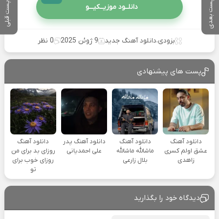
پست بعدی
پست قبلی
دانلــود موزیــکیـــو
بزودی
،
دانلود آهنگ جدید
9 ژوئن 2025
0 نظر
پست های پیشنهادی
دانلود آهنگ
دانلود آهنگ
دانلود آهنگ پدر
دانلود آهنگ
عشق اولم کسری
ماشالله ماشالله
علی احمدیانی
روزای بد برای من
زاهدی
بلال زارعی
روزای خوب برای
تو
دیدگاه خود را بگذارید