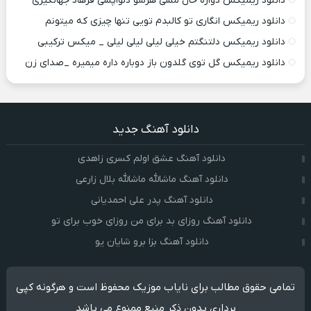
دانلود ریمیکس دواره حال مسی هرشو دلواپسی فرهاد جهانگیری
دانلود ریمیکس انگاری تو کالبدم تویی تنها چیزی که میتونم
دانلود ریمیکس دلتنگتم خیلی لیلی لیلی لیلی _ میکس ترکیبی
دانلود ریمیکس گل توی گلدون باز دوباره داره میمیره _صدای زن
دانلود آهنگ جدید
دانلود آهنگ عشق اولم کسری زاهدی
دانلود آهنگ ماشالله ماشالله بلال زارعی
دانلود آهنگ پدر علی احمدیانی
دانلود آهنگ روزای بد برای من روزای خوب برای تو
دانلود آهنگ بزا برو شایان یو
تمامی حقوق مطالب برای نایاب موزیک محفوظ است و هرگونه کپی
برداری بدون ذکر منبع ممنوع می باشد