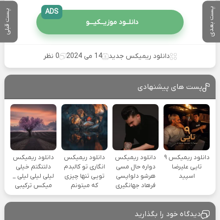
پست بعدی
ADS
پست قبلی
دانلــود موزیــکیـــو
دانلود ریمیکس جدید
14 می 2024
0 نظر
پست های پیشنهادی
دانلود ریمیکس ۹
دانلود ریمیکس
دانلود ریمیکس
دانلود ریمیکس
تایی علیرضا
دواره حال مسی
انگاری تو کالبدم
دلتنگتم خیلی
اسپید
هرشو دلواپسی
تویی تنها چیزی
لیلی لیلی لیلی _
فرهاد جهانگیری
که میتونم
میکس ترکیبی
دیدگاه خود را بگذارید