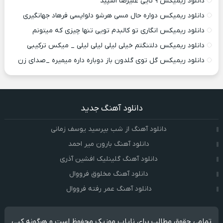
دانلود ریمیکس ۹ تایی علیرضا اسپید
دانلود ریمیکس دواره حال مسی هرشو دلواپسی فرهاد جهانگیری
دانلود ریمیکس انگاری تو کالبدم تویی تنها چیزی که میتونم
دانلود ریمیکس دلتنگتم خیلی لیلی لیلی لیلی _ میکس ترکیبی
دانلود ریمیکس گل توی گلدون باز دوباره داره میمیره _صدای زن
دانلود آهنگ جدید
دانلود آهنگ از شب بپرسید یوسف زمانی
دانلود آهنگ بارون میر احمد
دانلود آهنگ گلینلیک افشین آذری
دانلود آهنگ مخلوق فرووال
دانلود آهنگ عمر رفته فرووال
تمامی حقوق مطالب برای نایاب موزیک محفوظ است و هرگونه کپی