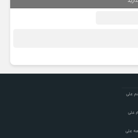
ذارید
تم علی
م علی
هه علی