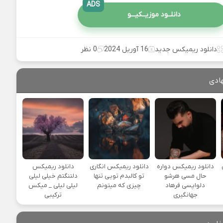
ADS
دانلــود موزیــکیـــو
دانلود ریمیکس جدید
16 آوریل 2024
0 نظر
ادی
یی
دانلود ریمیکس دواره
دانلود ریمیکس انگاری
دانلود ریمیکس
حال مسی هرشو
تو کالبدم تویی تنها
دلتنگتم خیلی لیلی
دلواپسی فرهاد
چیزی که میتونم
لیلی لیلی _ میکس
جهانگیری
ترکیبی