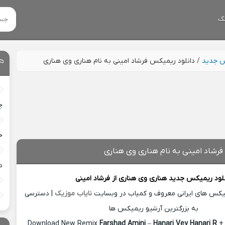
گ
س جدید
/
دانلود ریمیکس فرشاد امینی به نام هناری وی هناری
چ
خ
فرشاد امینی به نام هناری وی هناری
د
نلود ریمیکس جدید
هناری وی هناری از
فرشاد امینی
میکس های ایرانی معروف و کمیاب در وبسایت
نایاب موزیک
| دسترسی
به بزرگترین آرشیو ریمیکس ها
Download New Remix
Farshad Amini
–
Hanari Vey Hanari R
+ 