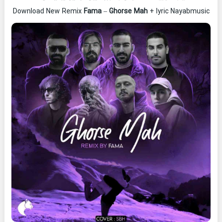
Download New Remix
Fama
–
Ghorse Mah
+ lyric Nayabmusic