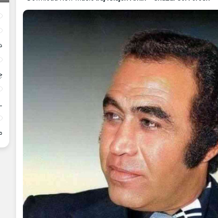
د
چ
_
م