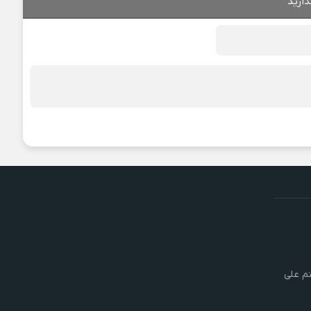
ذارید
تم علی