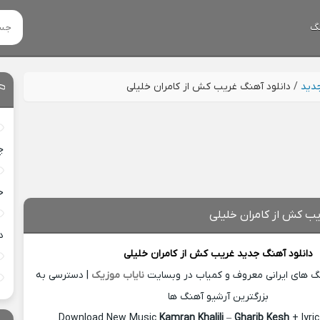
گ
جدید
/
دانلود آهنگ غریب کش از کامران خلیلی
چ
خ
یب کش از کامران خلیلی
د
دانلود آهنگ جدید
غریب کش از
کامران خلیلی
نگ های ایرانی معروف و کمیاب در وبسایت
نایاب موزیک
| دسترسی به
بزرگترین آرشیو آهنگ ها
Download New Music
Kamran Khalili
–
Gharib Kesh
+ lyri