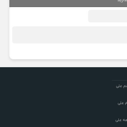
ذارید
تم علی
م علی
هه علی