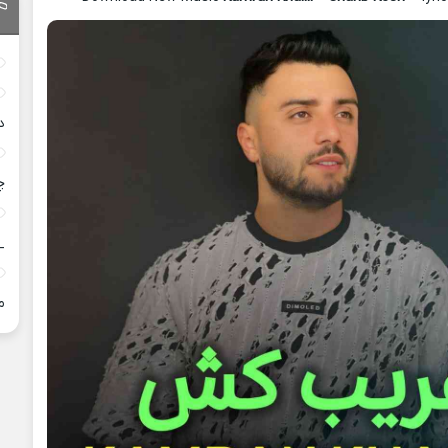
د
چ
_
م